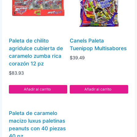
sabor
sandía
con
chile
en
Paleta de chilito
Canels Paleta
polvo
agridulce cubierta de
Tuenipop Multisabores
20
caramelo zumba rica
$
39.49
pz
corazón 12 pz
cantidad
$
83.93
Añadir al carrito
Añadir al carrito
Paleta de caramelo
macizo luxus paletinas
peanuts con 40 piezas
40 pz