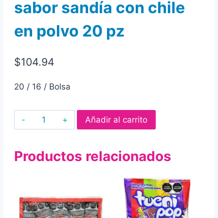
sabor sandía con chile
en polvo 20 pz
$
104.94
20 / 16 / Bolsa
Paleta
Añadir al carrito
de
caramelo
Productos relacionados
macizo
super
rebanaditas
candy
pop