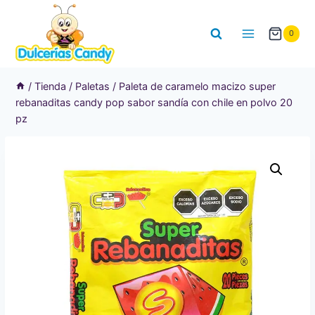
Saltar
al
0
contenido
/
Tienda
/
Paletas
/
Paleta de caramelo macizo super
rebanaditas candy pop sabor sandía con chile en polvo 20
pz