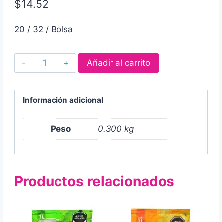
$
14.52
20 / 32 / Bolsa
Dulces
Añadir al carrito
tipo
gelatina
jelly
Información adicional
doo
candy
Peso
0.300 kg
box
sabor
a
Productos relacionados
frutas
300gr
/
20