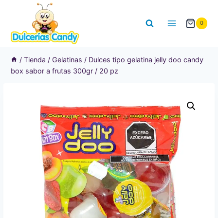
Saltar
al
0
contenido
/
Tienda
/
Gelatinas
/
Dulces tipo gelatina jelly doo candy
box sabor a frutas 300gr / 20 pz