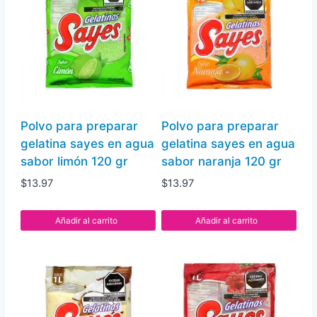
pz
cantidad
Polvo para preparar
Polvo para preparar
gelatina sayes en agua
gelatina sayes en agua
sabor limón 120 gr
sabor naranja 120 gr
$
13.97
$
13.97
Añadir al carrito
Añadir al carrito