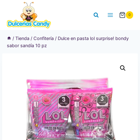
Saltar
al
0
contenido
/
Tienda
/
Confitería
/
Dulce en pasta lol surprise! bondy
sabor sandía 10 pz