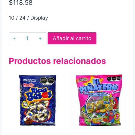
$
118.58
10 / 24 / Display
Dulce
Añadir al carrito
en
pasta
Productos relacionados
lol
surprise!
bondy
sabor
sandía
10
pz
cantidad