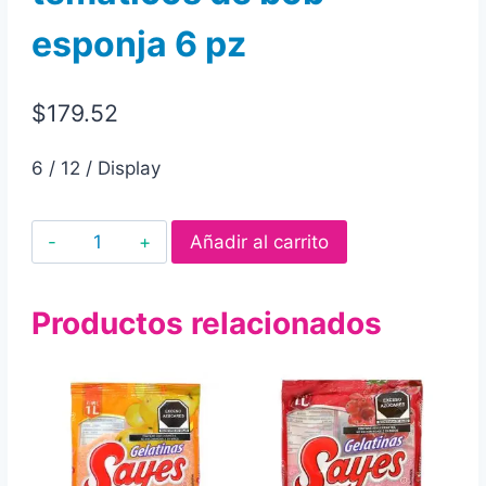
esponja 6 pz
$
179.52
6 / 12 / Display
Huevos
Añadir al carrito
de
plastico
Productos relacionados
grandes
bondy
con
mini
gelatina
y