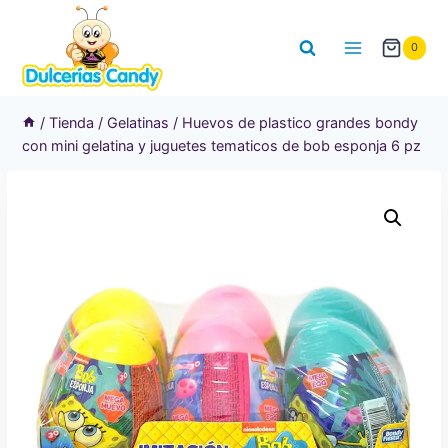
Saltar
al
0
contenido
/
Tienda
/
Gelatinas
/
Huevos de plastico grandes bondy
con mini gelatina y juguetes tematicos de bob esponja 6 pz