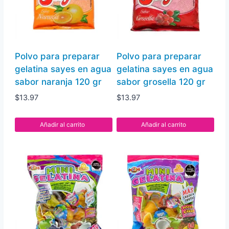
juguetes
tematicos
de
bob
Polvo para preparar
Polvo para preparar
esponja
gelatina sayes en agua
gelatina sayes en agua
6
sabor naranja 120 gr
sabor grosella 120 gr
pz
$
13.97
$
13.97
cantidad
Añadir al carrito
Añadir al carrito