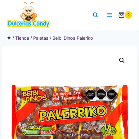
Saltar
al
0
contenido
/
Tienda
/
Paletas
/
Beibi Dinos Paleriko