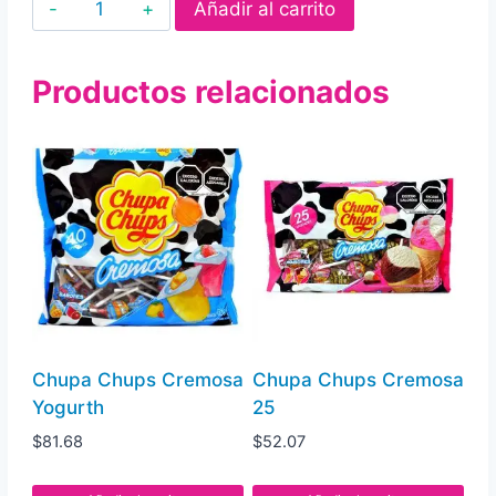
Beibi
Añadir al carrito
Dinos
Paleriko
Productos relacionados
cantidad
Chupa Chups Cremosa
Chupa Chups Cremosa
Yogurth
25
$
81.68
$
52.07