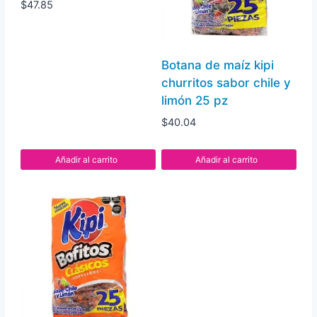
$
47.85
Botana de maíz kipi
churritos sabor chile y
limón 25 pz
$
40.04
Añadir al carrito
Añadir al carrito