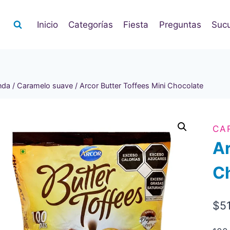
Inicio
Categorías
Fiesta
Preguntas
Sucu
nda
/
Caramelo suave
/
Arcor Butter Toffees Mini Chocolate
CA
Ar
C
$
5