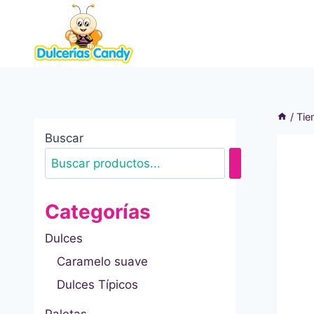
Saltar
al
contenido
/
Tie
Buscar
Categorías
Dulces
Caramelo suave
Dulces Típicos