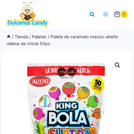
Saltar
al
0
contenido
/
Tienda
/
Paletas
/
Paleta de caramelo macizo alteño
rellena de chicle 50pz