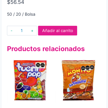
$
56.54
50 / 20 / Bolsa
Paleta
Añadir al carrito
de
caramelo
Productos relacionados
macizo
alteño
rellena
de
chicle
50pz
cantidad