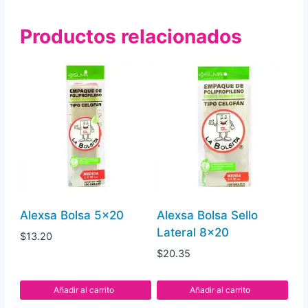
Cono
Productos relacionados
Chico
8.5x210
cantidad
Alexsa Bolsa 5×20
Alexsa Bolsa Sello
Lateral 8×20
$
13.20
$
20.35
Añadir al carrito
Añadir al carrito