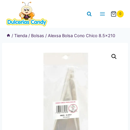
Saltar
al
0
contenido
/
Tienda
/
Bolsas
/
Alexsa Bolsa Cono Chico 8.5×210