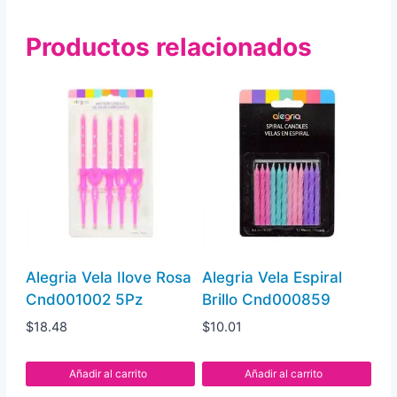
Uni
Productos relacionados
Azul
Cnd00000061
cantidad
Alegria Vela Ilove Rosa
Alegria Vela Espiral
Cnd001002 5Pz
Brillo Cnd000859
$
18.48
$
10.01
Añadir al carrito
Añadir al carrito