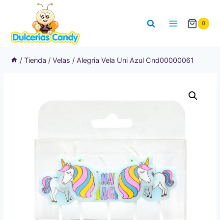
Saltar
al
0
contenido
/
Tienda
/
Velas
/
Alegria Vela Uni Azul Cnd00000061