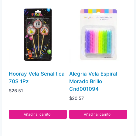
Hooray Vela Senalitica
Alegria Vela Espiral
70S 1Pz
Morado Brillo
Cnd001094
$
26.51
$
20.57
Añadir al carrito
Añadir al carrito