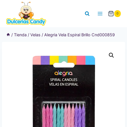
Saltar
al
0
contenido
/
Tienda
/
Velas
/
Alegria Vela Espiral Brillo Cnd000859