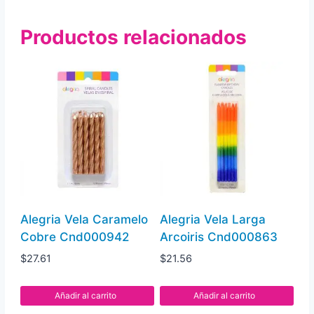
Espiral
Productos relacionados
Brillo
Cnd000859
cantidad
Alegria Vela Caramelo
Alegria Vela Larga
Cobre Cnd000942
Arcoiris Cnd000863
$
27.61
$
21.56
Añadir al carrito
Añadir al carrito