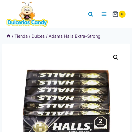
Saltar
al
0
contenido
/
Tienda
/
Dulces
/
Adams Halls Extra-Strong