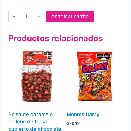
Adams
Añadir al carrito
Halls
Extra-
Productos relacionados
Strong
cantidad
Bolsa de caramelo
Montes Damy
rellleno de fresa
$
76.12
cubierto de chocolate