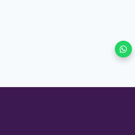
Circuito Oriente No. 13
Locales C, D y E.