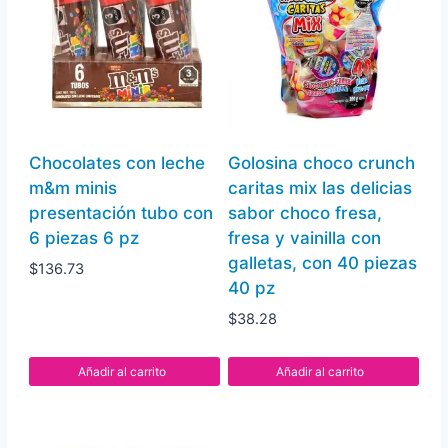
Chocolates con leche
Golosina choco crunch
m&m minis
caritas mix las delicias
presentación tubo con
sabor choco fresa,
6 piezas 6 pz
fresa y vainilla con
galletas, con 40 piezas
$
136.73
40 pz
$
38.28
Añadir al carrito
Añadir al carrito