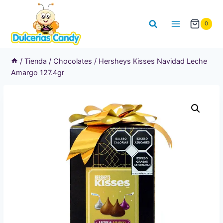
Saltar
al
0
contenido
/
Tienda
/
Chocolates
/
Hersheys Kisses Navidad Leche
Amargo 127.4gr