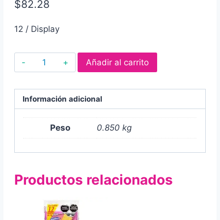
$
82.28
12 / Display
Caja
Añadir al carrito
de
galletas
Marías
Información adicional
Gamesa,
presentación
Peso
0.850 kg
de
850
gr
Productos relacionados
12
pz
cantidad