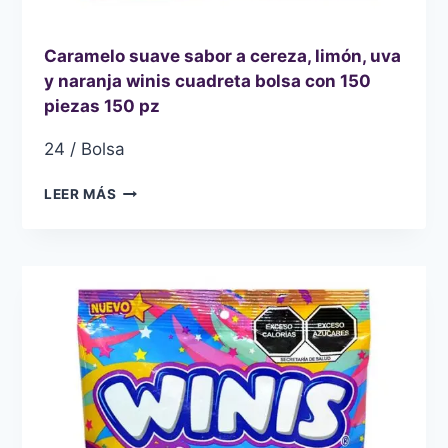
Caramelo suave sabor a cereza, limón, uva
y naranja winis cuadreta bolsa con 150
piezas 150 pz
24 / Bolsa
CARAMELO
LEER MÁS
SUAVE
SABOR
A
CEREZA,
LIMÓN,
UVA
Y
NARANJA
WINIS
CUADRETA
BOLSA
CON