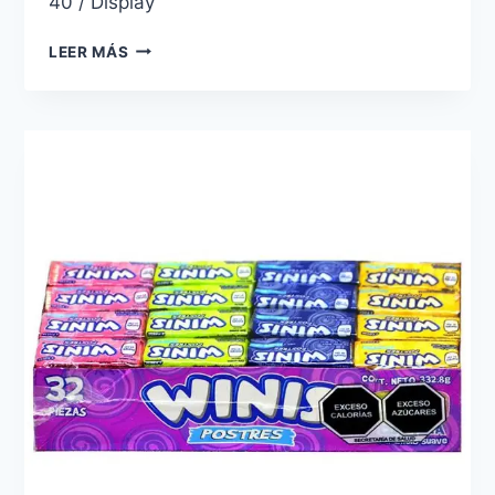
40 / Display
CARAMELO
LEER MÁS
SUAVE
WINIS
CUADRETA
TRADICIONAL
CON
32
PIEZAS
SABOR
CEREZA,
LIMÓN,
UVA
Y
NARANJA
32
PZ