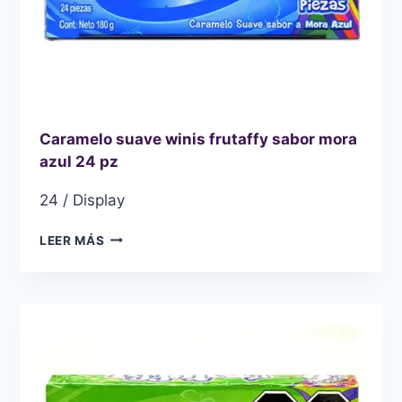
Caramelo suave winis frutaffy sabor mora
azul 24 pz
24 / Display
CARAMELO
LEER MÁS
SUAVE
WINIS
FRUTAFFY
SABOR
MORA
AZUL
24
PZ