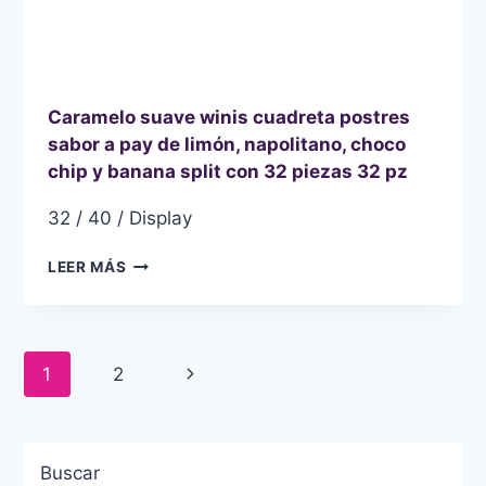
Caramelo suave winis cuadreta postres
sabor a pay de limón, napolitano, choco
chip y banana split con 32 piezas 32 pz
32 / 40 / Display
CARAMELO
LEER MÁS
SUAVE
WINIS
CUADRETA
POSTRES
Navegación
1
2
SABOR
A
de
PAY
DE
página
LIMÓN,
Buscar