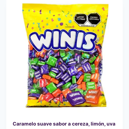
UNICORNIO
SABOR
A
ALGODÓN
DE
AZÚCAR
40
PZ
Caramelo suave sabor a cereza, limón, uva