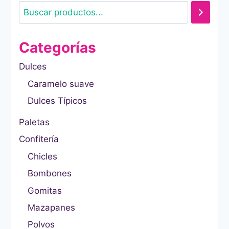
NAPOLITANO,
CHOCO
CHIP
Y
Categorías
BANANA
SPLIT
Dulces
CON
32
Caramelo suave
PIEZAS
32
Dulces Típicos
PZ
Paletas
Confitería
Chicles
Bombones
Gomitas
Mazapanes
Polvos