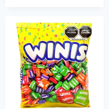
SUAVE
WINIS
FRUTAFFY
SABOR
MANZANA
VERDE
24
PZ