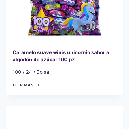
PZ
Caramelo suave winis unicornio sabor a
algodón de azúcar 100 pz
100 / 24 / Bolsa
CARAMELO
LEER MÁS
SUAVE
WINIS
UNICORNIO
SABOR
A
ALGODÓN
DE