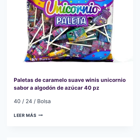
150
PIEZAS
150
PZ
Paletas de caramelo suave winis unicornio
sabor a algodón de azúcar 40 pz
40 / 24 / Bolsa
PALETAS
LEER MÁS
DE
CARAMELO
SUAVE
WINIS