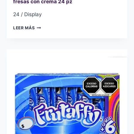
fresas con crema 24 pz
24 / Display
CARAMELO
LEER MÁS
SUAVE
WINIS
FRUTAFFY
SABOR
FRESAS
CON
CREMA
24
PZ