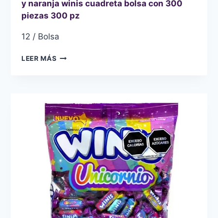
y naranja winis cuadreta bolsa con 300
piezas 300 pz
12 / Bolsa
CARAMELO
LEER MÁS
SUAVE
SABOR
A
CEREZA,
LIMÓN,
UVA
Y
NARANJA
WINIS
CUADRETA
BOLSA
CON
300
PIEZAS
300