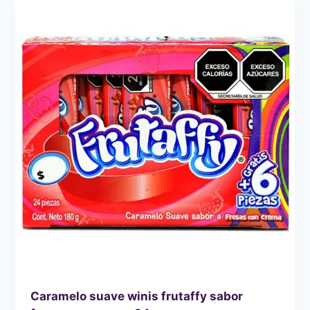
CON
CHILITO
SABOR
PIÑA,
NARANJA
Y
CEREZA
WINIS
ACID
UP
40
PZ
Caramelo suave winis frutaffy sabor